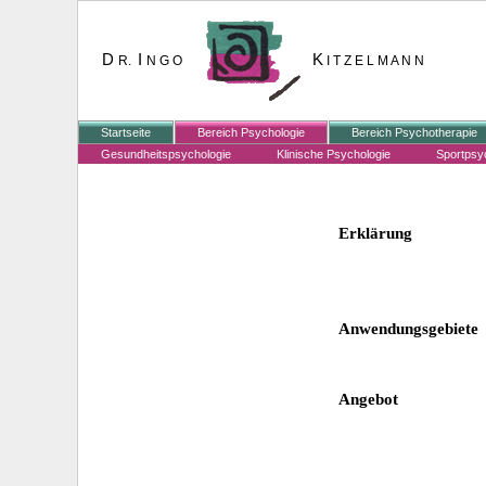
D
I
K
R.
N G O
I T Z E L M A N N
Startseite
Bereich Psychologie
Bereich Psychotherapie
Gesundheitspsychologie
Klinische Psychologie
Sportpsy
Erklärung
Anwendungsgebiete
Angebot