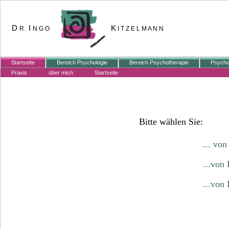
D
I
K
R.
N G O
I T Z E L M A N N
Startseite
Bereich Psychologie
Bereich Psychotherapie
Psycho
Praxis
über mich
Startseite
Bitte wählen Sie:
...
von
...von
...von