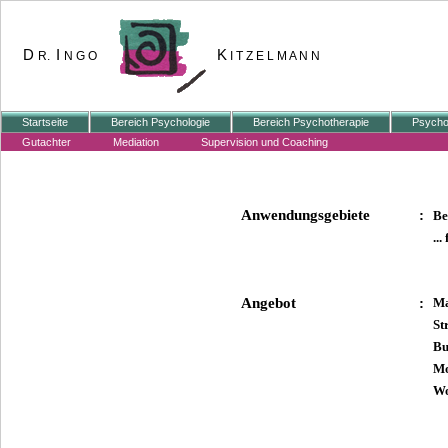
D
I
K
R.
N G O
I T Z E L M A N N
Startseite
Bereich Psychologie
Bereich Psychotherapie
Psycho
Gutachter
Mediation
Supervision und Coaching
Anwendungsgebiete
:
Be
..
Angebot
:
Ma
St
Bu
Mo
Wo